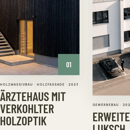
01
HOLZMASSIVBAU · HOLZFASSADE
·
2023
ÄRZTEHAUS MIT
VERKOHLTER
GEWERBEBAU
·
20
ERWEIT
HOLZOPTIK
LUKSCH