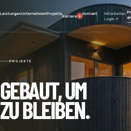
Pr
Leistungen
Unternehmen
Projekte
Kontakt
Mitarbeiter-
Karriere
4
a
Login ↗
PROJEKTE
GEBAUT, UM
ZU BLEIBEN.