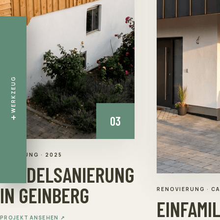
DEIN WERKZEUG
langweiliger
Mauszeiger
Hammer
WERKZEUG
Kelle
+
03
Motorsäge
SANIERUNG
·
2025
Rollmeter
STADELSANIERUNG
IN GEINBERG
RENOVIERUNG · C
EINFAMI
PROJEKT ANSEHEN ↗