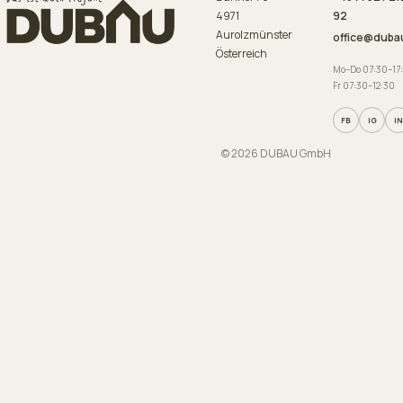
4971
92
Aurolzmünster
office@duba
Österreich
Mo–Do 07:30–17
Fr 07:30–12:30
FB
IG
IN
© 2026 DUBAU GmbH